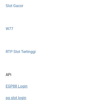
Slot Gacor
W77
RTP Slot Tertinggi
APi
EGP88 Login
pg slot login