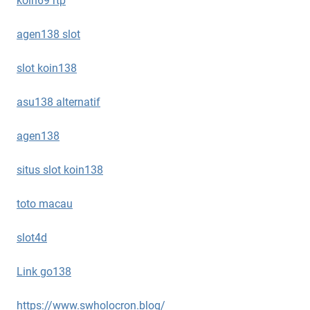
koin69 rtp
agen138 slot
slot koin138
asu138 alternatif
agen138
situs slot koin138
toto macau
slot4d
Link go138
https://www.swholocron.blog/