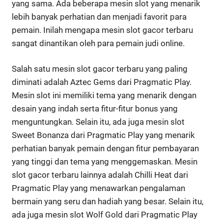
yang sama. Ada beberapa mesin slot yang menarik
lebih banyak perhatian dan menjadi favorit para
pemain. Inilah mengapa mesin slot gacor terbaru
sangat dinantikan oleh para pemain judi online.
Salah satu mesin slot gacor terbaru yang paling
diminati adalah Aztec Gems dari Pragmatic Play.
Mesin slot ini memiliki tema yang menarik dengan
desain yang indah serta fitur-fitur bonus yang
menguntungkan. Selain itu, ada juga mesin slot
Sweet Bonanza dari Pragmatic Play yang menarik
perhatian banyak pemain dengan fitur pembayaran
yang tinggi dan tema yang menggemaskan. Mesin
slot gacor terbaru lainnya adalah Chilli Heat dari
Pragmatic Play yang menawarkan pengalaman
bermain yang seru dan hadiah yang besar. Selain itu,
ada juga mesin slot Wolf Gold dari Pragmatic Play