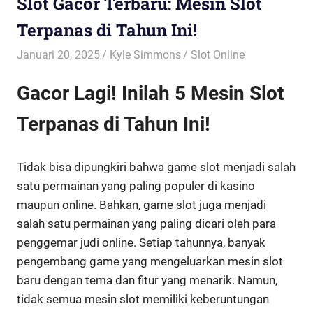
Slot Gacor Terbaru: Mesin Slot
Terpanas di Tahun Ini!
Januari 20, 2025
Kyle Simmons
Slot Online
Gacor Lagi! Inilah 5 Mesin Slot
Terpanas di Tahun Ini!
Tidak bisa dipungkiri bahwa game slot menjadi salah
satu permainan yang paling populer di kasino
maupun online. Bahkan, game slot juga menjadi
salah satu permainan yang paling dicari oleh para
penggemar judi online. Setiap tahunnya, banyak
pengembang game yang mengeluarkan mesin slot
baru dengan tema dan fitur yang menarik. Namun,
tidak semua mesin slot memiliki keberuntungan