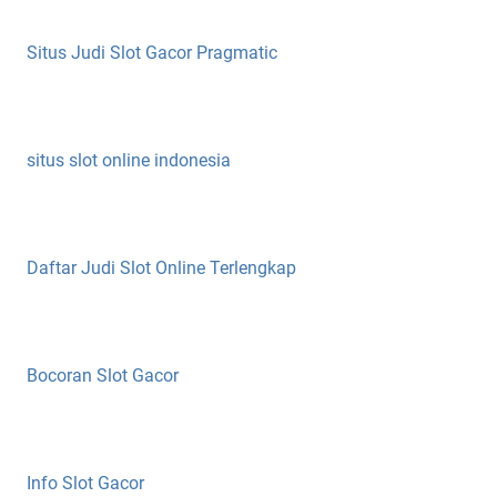
Situs Judi Slot Gacor Pragmatic
situs slot online indonesia
Daftar Judi Slot Online Terlengkap
Bocoran Slot Gacor
Info Slot Gacor