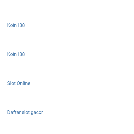
Koin138
Koin138
Slot Online
Daftar slot gacor