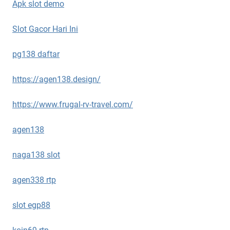
Apk slot demo
Slot Gacor Hari Ini
pg138 daftar
https://agen138.design/
https://www.frugal-rv-travel.com/
agen138
naga138 slot
agen338 rtp
slot egp88