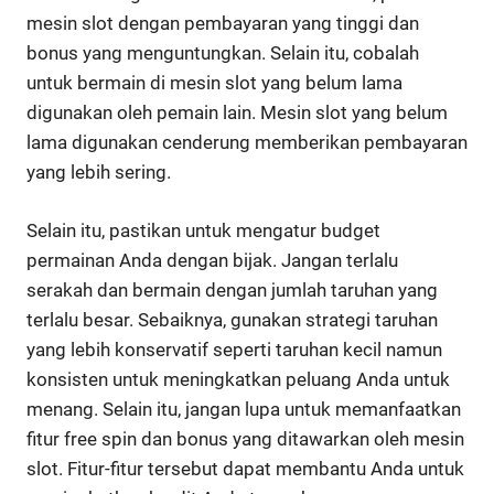
mesin slot dengan pembayaran yang tinggi dan
bonus yang menguntungkan. Selain itu, cobalah
untuk bermain di mesin slot yang belum lama
digunakan oleh pemain lain. Mesin slot yang belum
lama digunakan cenderung memberikan pembayaran
yang lebih sering.
Selain itu, pastikan untuk mengatur budget
permainan Anda dengan bijak. Jangan terlalu
serakah dan bermain dengan jumlah taruhan yang
terlalu besar. Sebaiknya, gunakan strategi taruhan
yang lebih konservatif seperti taruhan kecil namun
konsisten untuk meningkatkan peluang Anda untuk
menang. Selain itu, jangan lupa untuk memanfaatkan
fitur free spin dan bonus yang ditawarkan oleh mesin
slot. Fitur-fitur tersebut dapat membantu Anda untuk