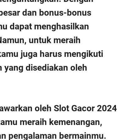
 besar dan bonus-bonus
mu dapat menghasilkan
 Namun, untuk meraih
kamu juga harus mengikuti
n yang disediakan oleh
tawarkan oleh Slot Gacor 2024
kamu meraih kemenangan,
kan pengalaman bermainmu.