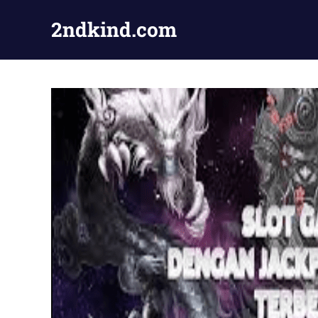
Skip
2ndkind.com
to
content
2ndkind.com