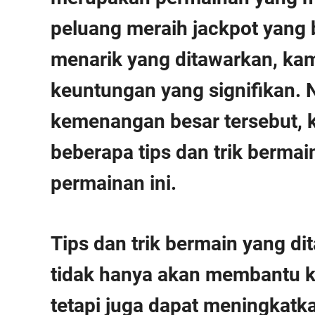
peluang meraih jackpot yang
menarik yang ditawarkan, ka
keuntungan yang signifikan.
kemenangan besar tersebut, 
beberapa tips dan trik bermai
permainan ini.
Tips dan trik bermain yang di
tidak hanya akan membantu 
tetapi juga dapat meningkat