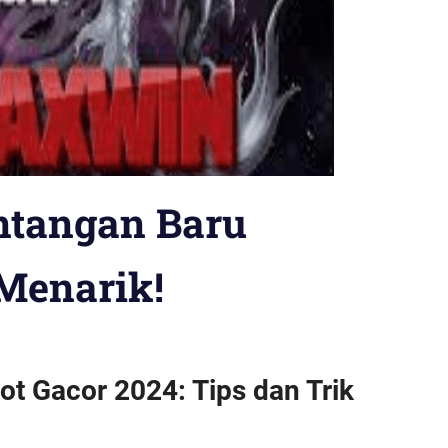
antangan Baru
Menarik!
ot Gacor 2024: Tips dan Trik