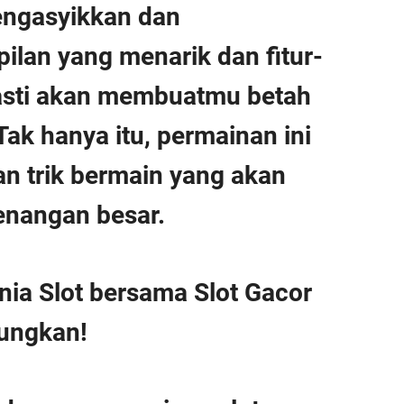
ngasyikkan dan
lan yang menarik dan fitur-
pasti akan membuatmu betah
Tak hanya itu, permainan ini
an trik bermain yang akan
nangan besar.
nia Slot bersama Slot Gacor
ungkan!