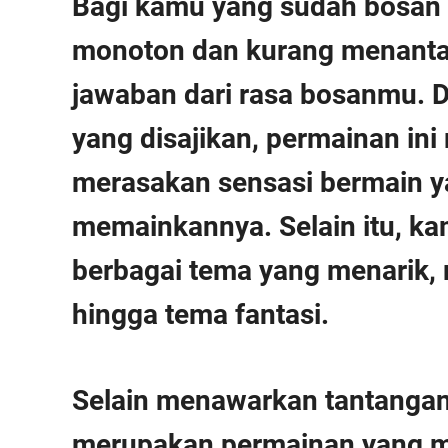
Bagi kamu yang sudah bosan 
monoton dan kurang menantan
jawaban dari rasa bosanmu. 
yang disajikan, permainan i
merasakan sensasi bermain y
memainkannya. Selain itu, k
berbagai tema yang menarik, 
hingga tema fantasi.
Selain menawarkan tantangan 
merupakan permainan yang 