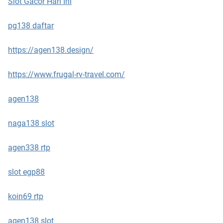
Slot Gacor Hari Ini
pg138 daftar
https://agen138.design/
https://www.frugal-rv-travel.com/
agen138
naga138 slot
agen338 rtp
slot egp88
koin69 rtp
agen138 slot