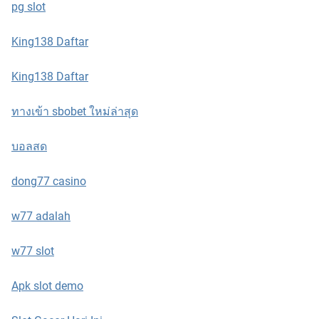
pg slot
King138 Daftar
King138 Daftar
ทางเข้า sbobet ใหม่ล่าสุด
บอลสด
dong77 casino
w77 adalah
w77 slot
Apk slot demo