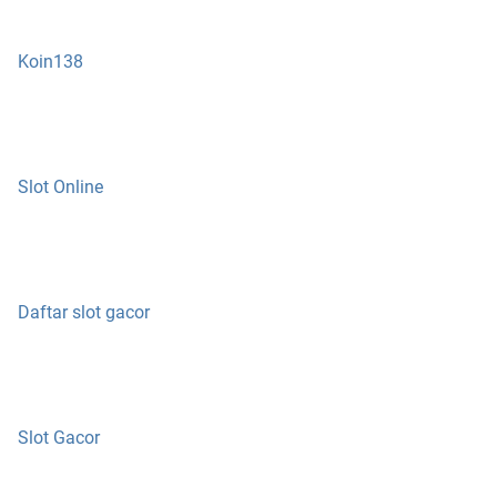
Koin138
Slot Online
Daftar slot gacor
Slot Gacor