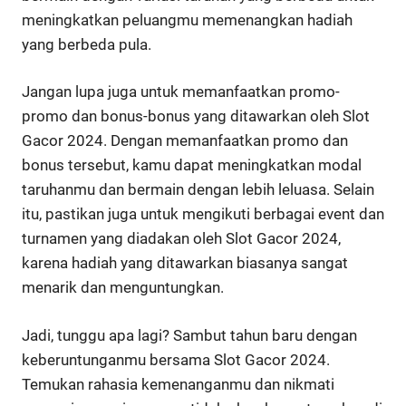
meningkatkan peluangmu memenangkan hadiah
yang berbeda pula.
Jangan lupa juga untuk memanfaatkan promo-
promo dan bonus-bonus yang ditawarkan oleh Slot
Gacor 2024. Dengan memanfaatkan promo dan
bonus tersebut, kamu dapat meningkatkan modal
taruhanmu dan bermain dengan lebih leluasa. Selain
itu, pastikan juga untuk mengikuti berbagai event dan
turnamen yang diadakan oleh Slot Gacor 2024,
karena hadiah yang ditawarkan biasanya sangat
menarik dan menguntungkan.
Jadi, tunggu apa lagi? Sambut tahun baru dengan
keberuntunganmu bersama Slot Gacor 2024.
Temukan rahasia kemenanganmu dan nikmati