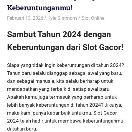
Keberuntunganmu!
Februari 13, 2026
Kyle Simmons
Slot Online
Sambut Tahun 2024 dengan
Keberuntungan dari Slot Gacor!
Siapa yang tidak ingin keberuntungan di tahun 2024?
Tahun baru selalu dianggap sebagai awal yang baru,
dan sebagai manusia, kita selalu berharap untuk
mendapatkan yang terbaik di setiap awal baru.
Apakah kamu juga termasuk yang berharap untuk
lebih banyak keberuntungan di tahun 2024? Jika iya,
maka kami punya kabar baik untukmu. Slot Gacor
2024 telah hadir untuk membawa keberuntunganmu
di tahun baru.