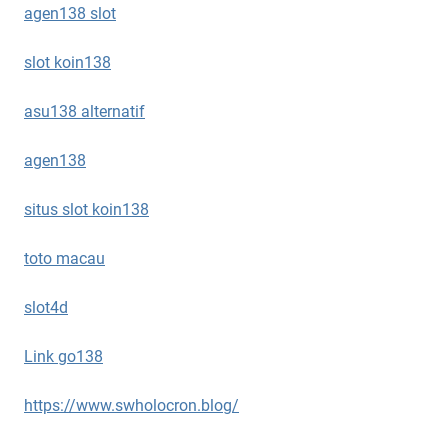
agen138 slot
slot koin138
asu138 alternatif
agen138
situs slot koin138
toto macau
slot4d
Link go138
https://www.swholocron.blog/