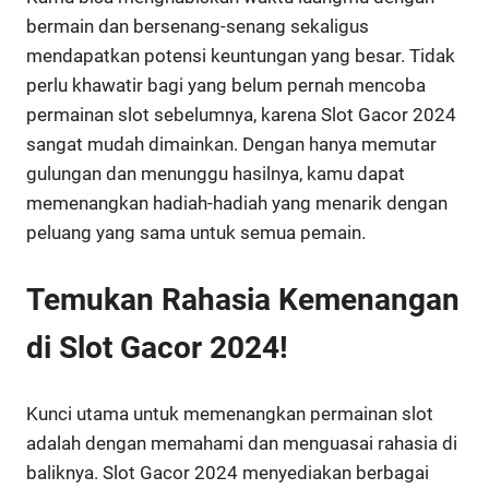
bermain dan bersenang-senang sekaligus
mendapatkan potensi keuntungan yang besar. Tidak
perlu khawatir bagi yang belum pernah mencoba
permainan slot sebelumnya, karena Slot Gacor 2024
sangat mudah dimainkan. Dengan hanya memutar
gulungan dan menunggu hasilnya, kamu dapat
memenangkan hadiah-hadiah yang menarik dengan
peluang yang sama untuk semua pemain.
Temukan Rahasia Kemenangan
di Slot Gacor 2024!
Kunci utama untuk memenangkan permainan slot
adalah dengan memahami dan menguasai rahasia di
baliknya. Slot Gacor 2024 menyediakan berbagai