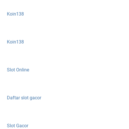
Koin138
Koin138
Slot Online
Daftar slot gacor
Slot Gacor