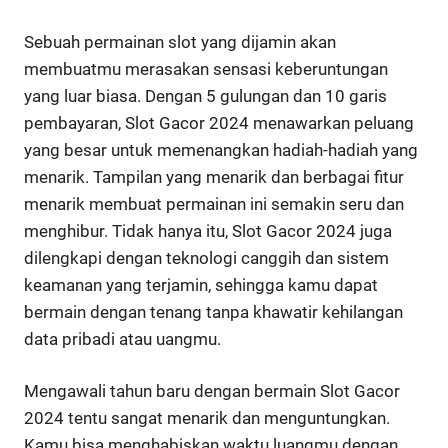
Sebuah permainan slot yang dijamin akan
membuatmu merasakan sensasi keberuntungan
yang luar biasa. Dengan 5 gulungan dan 10 garis
pembayaran, Slot Gacor 2024 menawarkan peluang
yang besar untuk memenangkan hadiah-hadiah yang
menarik. Tampilan yang menarik dan berbagai fitur
menarik membuat permainan ini semakin seru dan
menghibur. Tidak hanya itu, Slot Gacor 2024 juga
dilengkapi dengan teknologi canggih dan sistem
keamanan yang terjamin, sehingga kamu dapat
bermain dengan tenang tanpa khawatir kehilangan
data pribadi atau uangmu.
Mengawali tahun baru dengan bermain Slot Gacor
2024 tentu sangat menarik dan menguntungkan.
Kamu bisa menghabiskan waktu luangmu dengan