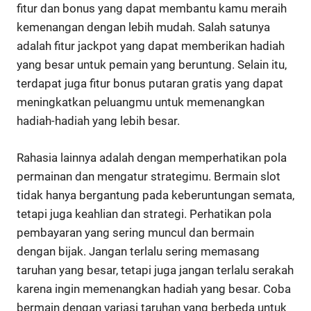
fitur dan bonus yang dapat membantu kamu meraih
kemenangan dengan lebih mudah. Salah satunya
adalah fitur jackpot yang dapat memberikan hadiah
yang besar untuk pemain yang beruntung. Selain itu,
terdapat juga fitur bonus putaran gratis yang dapat
meningkatkan peluangmu untuk memenangkan
hadiah-hadiah yang lebih besar.
Rahasia lainnya adalah dengan memperhatikan pola
permainan dan mengatur strategimu. Bermain slot
tidak hanya bergantung pada keberuntungan semata,
tetapi juga keahlian dan strategi. Perhatikan pola
pembayaran yang sering muncul dan bermain
dengan bijak. Jangan terlalu sering memasang
taruhan yang besar, tetapi juga jangan terlalu serakah
karena ingin memenangkan hadiah yang besar. Coba
bermain dengan variasi taruhan yang berbeda untuk