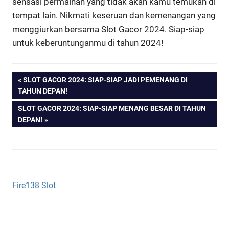
sensasi permainan yang tidak akan kamu temukan di
tempat lain. Nikmati keseruan dan kemenangan yang
menggiurkan bersama Slot Gacor 2024. Siap-siap
untuk keberuntunganmu di tahun 2024!
Navigasi
PREVIOUS
SLOT GACOR 2024: SIAP-SIAP JADI PEMENANG DI
POST:
TAHUN DEPAN!
pos
NEXT
SLOT GACOR 2024: SIAP-SIAP MENANG BESAR DI TAHUN
POST:
DEPAN!
Fire138 Slot