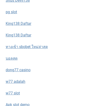
Situs Devil138
pg slot
King138 Daftar
King138 Daftar
ทางเข้า sbobet ใหม่ล่าสุด
บอลสด
dong77 casino
w77 adalah
w77 slot
Apk slot demo