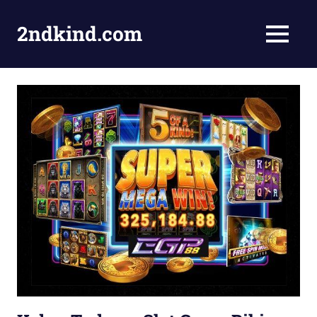
Skip
to
2ndkind.com
MENU
content
2ndkind.com