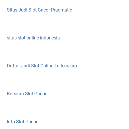
Situs Judi Slot Gacor Pragmatic
situs slot online indonesia
Daftar Judi Slot Online Terlengkap
Bocoran Slot Gacor
Info Slot Gacor