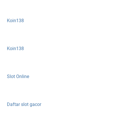
Koin138
Koin138
Slot Online
Daftar slot gacor