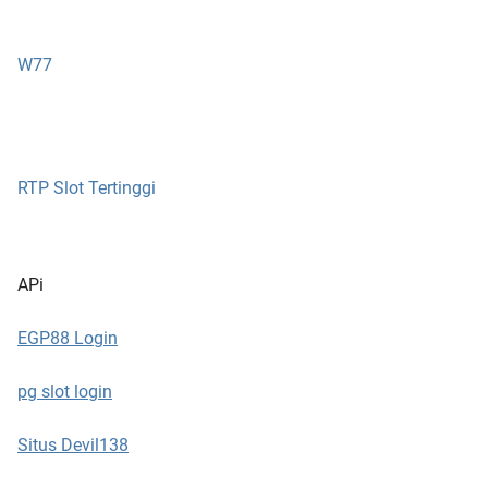
W77
RTP Slot Tertinggi
APi
EGP88 Login
pg slot login
Situs Devil138