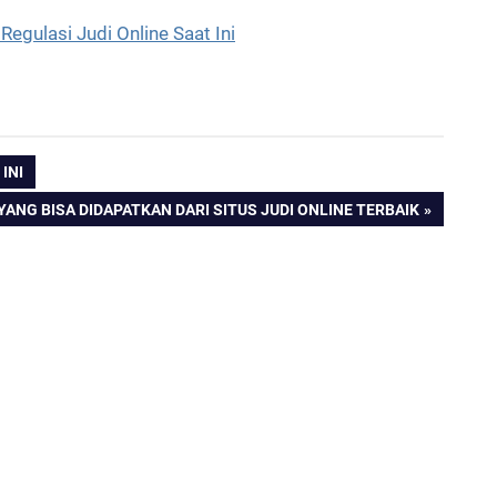
gulasi Judi Online Saat Ini
INI
YANG BISA DIDAPATKAN DARI SITUS JUDI ONLINE TERBAIK