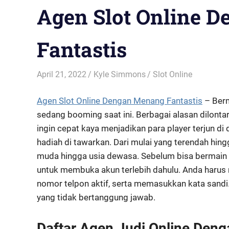
Agen Slot Online 
Fantastis
April 21, 2022
Kyle Simmons
Slot Online
Agen Slot Online Dengan Menang Fantastis
– Berm
sedang booming saat ini. Berbagai alasan dilontar
ingin cepat kaya menjadikan para player terjun di
hadiah di tawarkan. Dari mulai yang terendah hing
muda hingga usia dewasa. Sebelum bisa bermain 
untuk membuka akun terlebih dahulu. Anda harus m
nomor telpon aktif, serta memasukkan kata sandi.
yang tidak bertanggung jawab.
Daftar Agen Judi Online Den