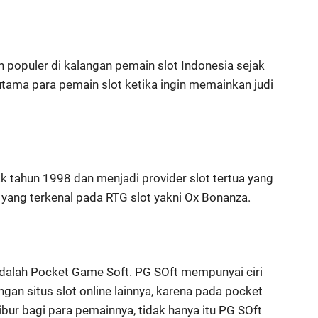
h populer di kalangan pemain slot Indonesia sejak
utama para pemain slot ketika ingin memainkan judi
jak tahun 1998 dan menjadi provider slot tertua yang
t yang terkenal pada RTG slot yakni Ox Bonanza.
 adalah Pocket Game Soft. PG SOft mempunyai ciri
gan situs slot online lainnya, karena pada pocket
ur bagi para pemainnya, tidak hanya itu PG SOft