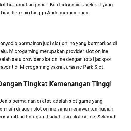
ot bertemakan penari Bali Indonesia. Jackpot yang
a bisa bermain hingga Anda merasa puas.
yedia permainan judi slot online yang bermarkas di
 lalu. Microgaming merupakan provider slot online
alah satu provider slot online dengan total jackpot
 favorit di Microgaming yakni Jurassic Park Slot.
 Dengan Tingkat Kemenangan Tinggi
Jenis permainan di atas adalah slot game yang
bermain di agen slot online yang menawarkan hadiah
ndapatkan beragam hadiah dari slot online. Selamat