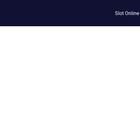
Slot Online