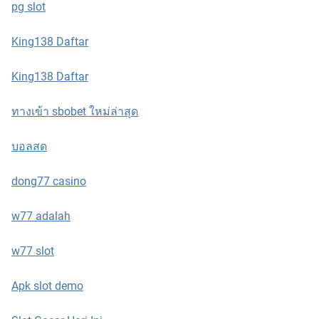
pg slot
King138 Daftar
King138 Daftar
ทางเข้า sbobet ใหม่ล่าสุด
บอลสด
dong77 casino
w77 adalah
w77 slot
Apk slot demo