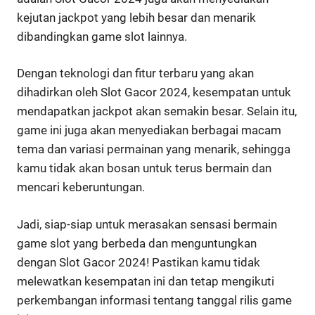
kejutan jackpot yang lebih besar dan menarik
dibandingkan game slot lainnya.
Dengan teknologi dan fitur terbaru yang akan
dihadirkan oleh Slot Gacor 2024, kesempatan untuk
mendapatkan jackpot akan semakin besar. Selain itu,
game ini juga akan menyediakan berbagai macam
tema dan variasi permainan yang menarik, sehingga
kamu tidak akan bosan untuk terus bermain dan
mencari keberuntungan.
Jadi, siap-siap untuk merasakan sensasi bermain
game slot yang berbeda dan menguntungkan
dengan Slot Gacor 2024! Pastikan kamu tidak
melewatkan kesempatan ini dan tetap mengikuti
perkembangan informasi tentang tanggal rilis game