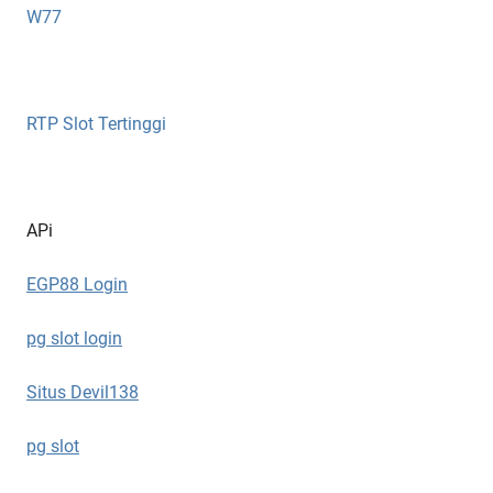
W77
RTP Slot Tertinggi
APi
EGP88 Login
pg slot login
Situs Devil138
pg slot