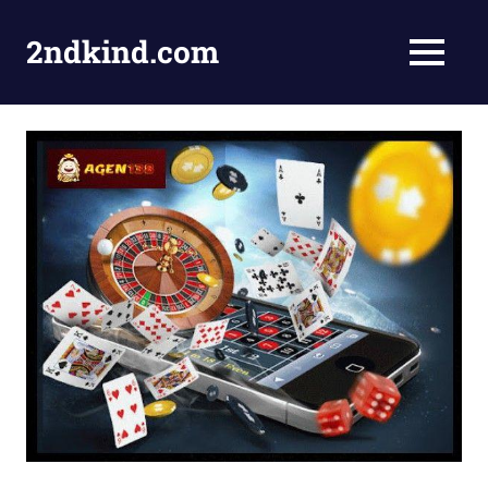
Skip
to
2ndkind.com
MENU
content
2ndkind.com