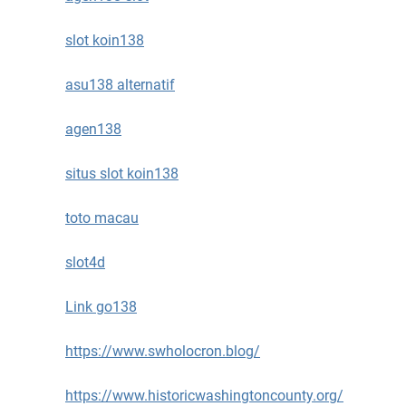
slot koin138
asu138 alternatif
agen138
situs slot koin138
toto macau
slot4d
Link go138
https://www.swholocron.blog/
https://www.historicwashingtoncounty.org/