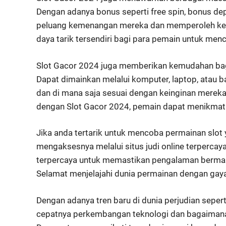
Dengan adanya bonus seperti free spin, bonus de
peluang kemenangan mereka dan memperoleh keunt
daya tarik tersendiri bagi para pemain untuk men
Slot Gacor 2024 juga memberikan kemudahan bag
Dapat dimainkan melalui komputer, laptop, atau 
dan di mana saja sesuai dengan keinginan mereka. 
dengan Slot Gacor 2024, pemain dapat menikmati p
Jika anda tertarik untuk mencoba permainan slot
mengaksesnya melalui situs judi online terpercay
terpercaya untuk memastikan pengalaman bermai
Selamat menjelajahi dunia permainan dengan gay
Dengan adanya tren baru di dunia perjudian sepert
cepatnya perkembangan teknologi dan bagaimana 