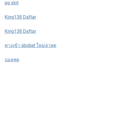
pg slot
King138 Daftar
King138 Daftar
ทางเข้า sbobet ใหม่ล่าสุด
บอลสด