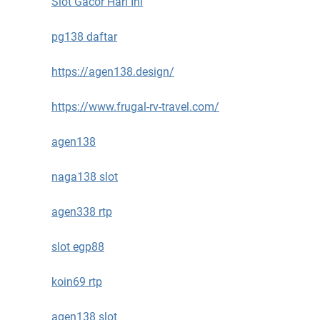
Slot Gacor Hari Ini
pg138 daftar
https://agen138.design/
https://www.frugal-rv-travel.com/
agen138
naga138 slot
agen338 rtp
slot egp88
koin69 rtp
agen138 slot