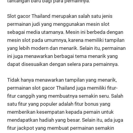
tantangan baru bagi para pemainnya.
Slot gacor Thailand merupakan salah satu jenis
permainan judi yang menggunakan mesin slot
sebagai media utamanya. Mesin ini berbeda dengan
mesin slot pada umumnya, karena memiliki tampilan
yang lebih modern dan menarik. Selain itu, permainan
ini juga menawarkan berbagai tema menarik yang
dapat disesuaikan dengan selera para pemainnya.
Tidak hanya menawarkan tampilan yang menarik,
permainan slot gacor Thailand juga memiliki fitur-
fitur canggih yang membuatnya semakin seru. Salah
satu fitur yang populer adalah fitur bonus yang
memberikan kesempatan kepada pemain untuk
mendapatkan hadiah yang besar. Selain itu, ada juga
fitur jackpot yang membuat permainan semakin