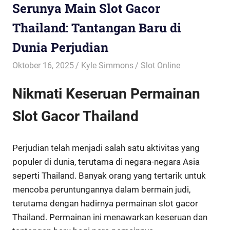
Serunya Main Slot Gacor
Thailand: Tantangan Baru di
Dunia Perjudian
Oktober 16, 2025
Kyle Simmons
Slot Online
Nikmati Keseruan Permainan
Slot Gacor Thailand
Perjudian telah menjadi salah satu aktivitas yang
populer di dunia, terutama di negara-negara Asia
seperti Thailand. Banyak orang yang tertarik untuk
mencoba peruntungannya dalam bermain judi,
terutama dengan hadirnya permainan slot gacor
Thailand. Permainan ini menawarkan keseruan dan