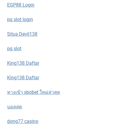
EGP88 Login
pg slot login
Situs Devil138
pg slot
King138 Daftar
King138 Daftar
ทางเข้า sbobet ใหม่ล่าสุด
บอลสด
dong77 casino