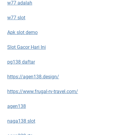
w77 adalah
w77 slot
Apk slot demo
Slot Gacor Hari Ini
pg138 daftar
https://agen138.design/
https://www.frugal-rv-travel.com/
agen138
naga138 slot