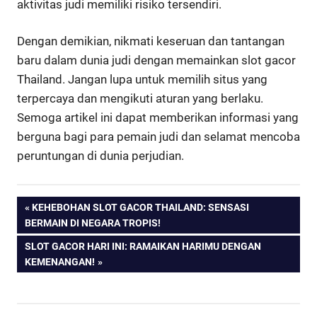
aktivitas judi memiliki risiko tersendiri.
Dengan demikian, nikmati keseruan dan tantangan
baru dalam dunia judi dengan memainkan slot gacor
Thailand. Jangan lupa untuk memilih situs yang
terpercaya dan mengikuti aturan yang berlaku.
Semoga artikel ini dapat memberikan informasi yang
berguna bagi para pemain judi dan selamat mencoba
peruntungan di dunia perjudian.
Navigasi
PREVIOUS
KEHEBOHAN SLOT GACOR THAILAND: SENSASI
POST:
BERMAIN DI NEGARA TROPIS!
pos
NEXT
SLOT GACOR HARI INI: RAMAIKAN HARIMU DENGAN
POST:
KEMENANGAN!